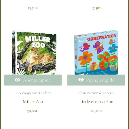
13,50
€
17,50
€
Aperçu rapide
Aperçu rapide
Jeux coopératifs enfant
Observation & adresse
Miller Zoo
Little observation
30,00
€
24,20
€