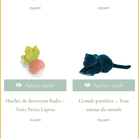
29,90
€
29,90
€
Aperçu rapide
Aperçu rapide
Hochet de dentition Radis –
Grande panthère – Tout
Trois Petits Lapins
autour du monde
16,90
€
69,90
€