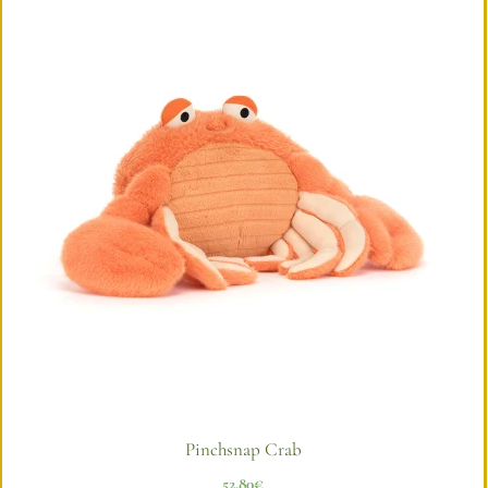
Pinchsnap Crab
52,80
€