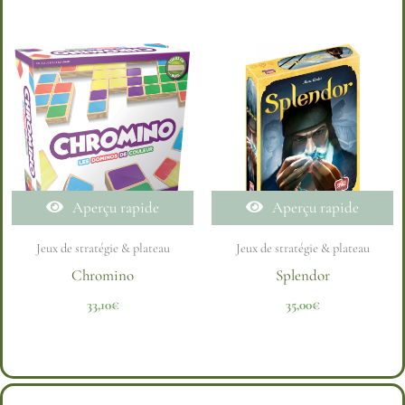
Aperçu rapide
Aperçu rapide
Jeux de stratégie & plateau
Jeux de stratégie & plateau
Chromino
Splendor
33,10
€
35,00
€