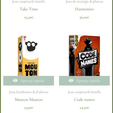
Jeux coopératifs famille
Jeux de stratégie & plateau
Take Time
Harmonies
25,40
€
36,00
€
Aperçu rapide
Aperçu rapide
Jeux d’ambiance & d’adresse
Jeux coopératifs famille
Mouton Mouton
Code names
19,90
€
24,50
€