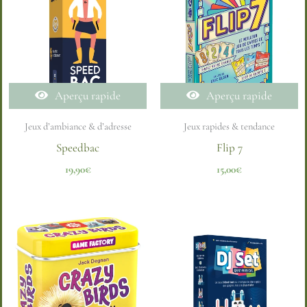
Aperçu rapide
Aperçu rapide
Jeux d’ambiance & d’adresse
Jeux rapides & tendance
Speedbac
Flip 7
19,90
€
15,00
€