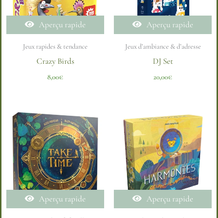
Aperçu rapide
Aperçu rapide
Jeux rapides & tendance
Jeux d’ambiance & d’adresse
Crazy Birds
DJ Set
8,00
€
20,00
€
Aperçu rapide
Aperçu rapide