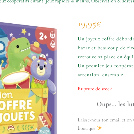
eux coopératifs enfant
,
Jeux rapides & malins
,
Observation & adres
19,95
€
Un joyeux coffre déborda
bazar et beaucoup de rire
retrouve sa place en équi
Un premier jeu coopérati
attention, ensemble.
Rupture de stock
Oups… les lut
Laisse-nous ton email et on t
boutique