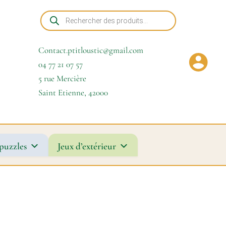
Recherche
de
produits
Contact.ptitloustic@gmail.com
04 77 21 07 57
5 rue Mercière
Saint Etienne
,
42000
puzzles
Jeux d’extérieur