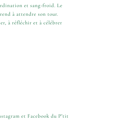
rdination et sang-froid. Le
rend à attendre son tour.
r, à réfléchir et à célébrer
nstagram
et
Facebook
du P’tit