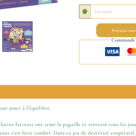
Préviens-moi
Commande s
lémentaires
our jouer à l’équilibre
utins farceurs ont semé la pagaille et renversé tous les jouet
 sans rien faire tomber. Dans ce jeu de dextérité coopératif