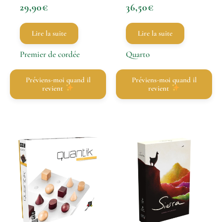
29,90
€
36,50
€
Lire la suite
Lire la suite
Premier de cordée
Quarto
Préviens-moi quand il
Préviens-moi quand il
revient
revient