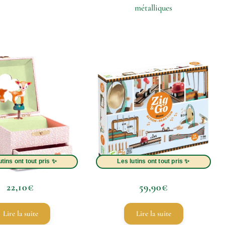
métalliques
22,10
€
59,90
€
Lire la suite
Lire la suite