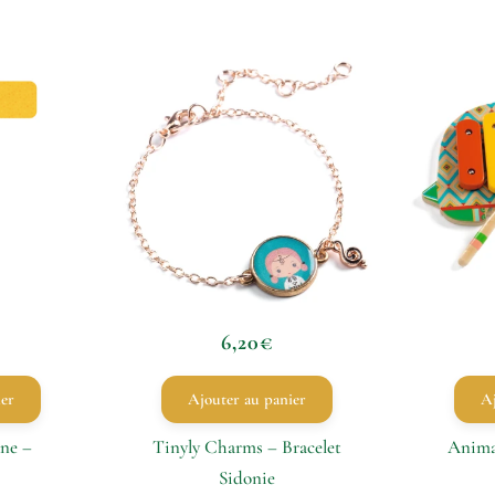
6,20
€
ier
Ajouter au panier
Aj
une –
Tinyly Charms – Bracelet
Anima
Sidonie