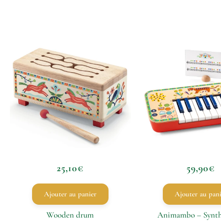
25,10
€
59,90
€
Ajouter au panier
Ajouter au pan
Wooden drum
Animambo – Synth