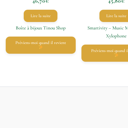
46,70
€
45,80
€
Lire la suite
Lire la suite
Boîte à bijoux Tinou Shop
Smartivity – Music 
Xylophone
Préviens-moi quand il revient