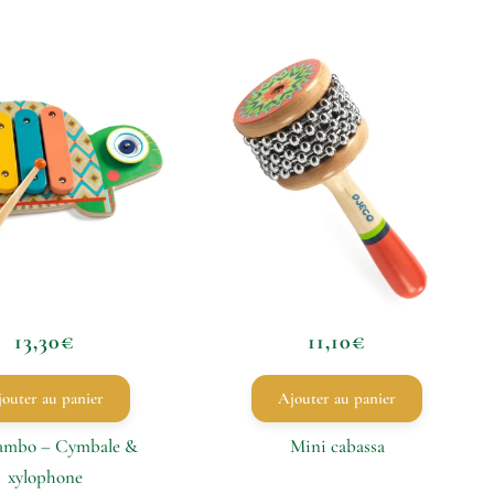
13,30
€
11,10
€
outer au panier
Ajouter au panier
mbo – Cymbale &
Mini cabassa
xylophone