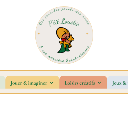
Jouer & imaginer
Loisirs créatifs
Jeux & 