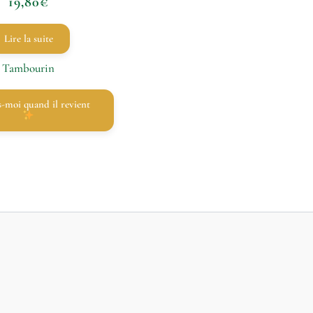
19,80
€
Lire la suite
Tambourin
Préviens-moi quand il revient