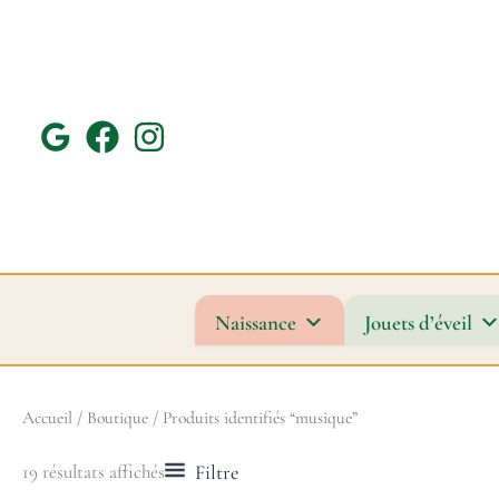
Trié
Aller
du
au
plus
récent
contenu
au
plus
ancien
Naissance
Jouets d’éveil
Accueil
/
Boutique
/ Produits identifiés “musique”
Filtre
19 résultats affichés