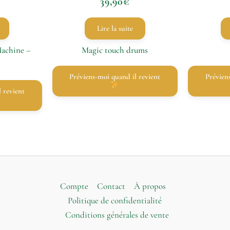
39,90
€
Lire la suite
Machine –
Magic touch drums
Préviens-moi quand il revient
Préviens-moi quand il revient
Compte
Contact
À propos
Politique de confidentialité
Conditions générales de vente