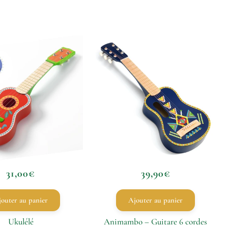
31,00
€
39,90
€
outer au panier
Ajouter au panier
Ukulélé
Animambo – Guitare 6 cordes