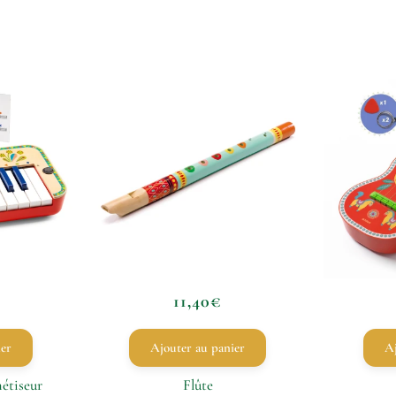
11,40
€
ier
Ajouter au panier
Aj
étiseur
Flûte