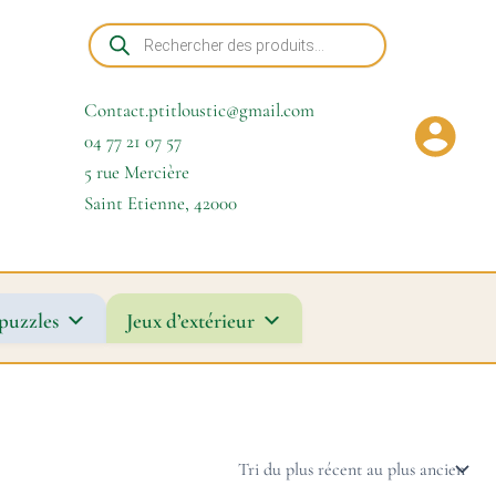
Recherche
de
produits
Contact.ptitloustic@gmail.com
04 77 21 07 57
5 rue Mercière
Saint Etienne
,
42000
puzzles
Jeux d’extérieur