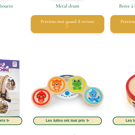
bourin
Metal drum
Boite à
Préviens-moi quand il revient