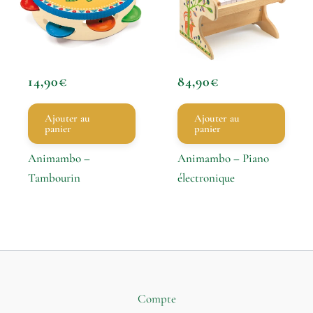
14,90
€
84,90
€
Ajouter au
Ajouter au
panier
panier
Animambo –
Animambo – Piano
Tambourin
électronique
Compte