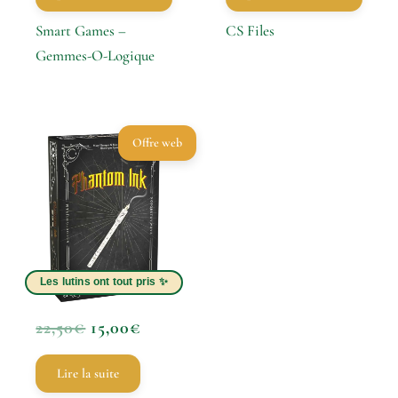
Smart Games –
CS Files
Gemmes-O-Logique
Le
Le
Offre web
Prix
Prix
Initial
Actuel
Était :
Est :
22,50€.
15,00€.
22,50
€
15,00
€
Lire la suite