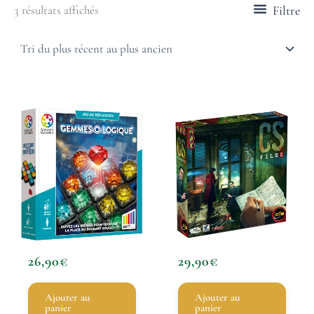
Filtre
3 résultats affichés
26,90
€
29,90
€
Ajouter au
Ajouter au
panier
panier