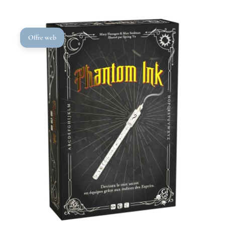
Le
Le
Offre web
prix
prix
initial
actuel
était :
est :
22,50€.
15,00€.