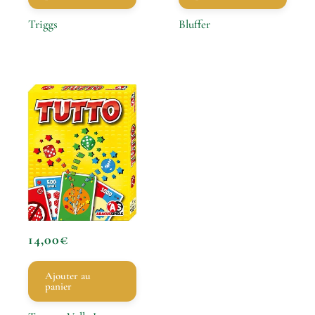
Triggs
Bluffer
14,00
€
Ajouter au
panier