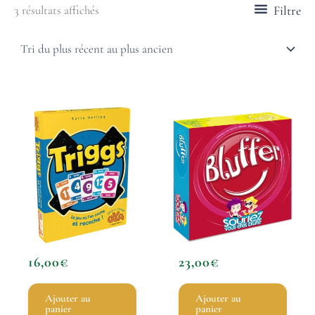
Filtre
3 résultats affichés
16,00
€
23,00
€
Ajouter au
Ajouter au
panier
panier