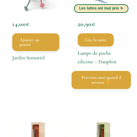
14,00
€
20,90
€
Ajouter au
Lire la suite
panier
Lampe de poche
Jardin Sensoriel
silicone – Dauphin
Préviens-moi quand il
revient