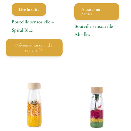
Lire la suite
Ajouter au
panier
Bouteille sensorielle –
Bouteille sensorielle –
Spiral Blue
Abeilles
Préviens-moi quand il
revient