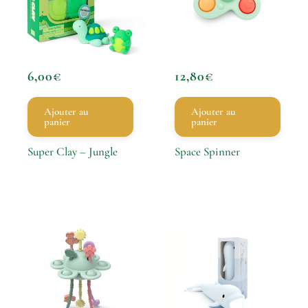
6,00
€
12,80
€
Ajouter au
Ajouter au
panier
panier
Super Clay – Jungle
Space Spinner