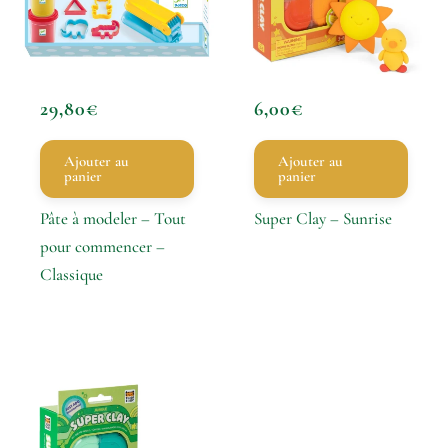
29,80
€
6,00
€
Ajouter au
Ajouter au
panier
panier
Pâte à modeler – Tout
Super Clay – Sunrise
pour commencer –
Classique