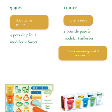
9,90
€
11,00
€
Ajouter au
Lire la suite
panier
4 pots de pâte à
4 pots de pâte à
modeler Pailletées
modeler – Sweet
Préviens-moi quand il
revient