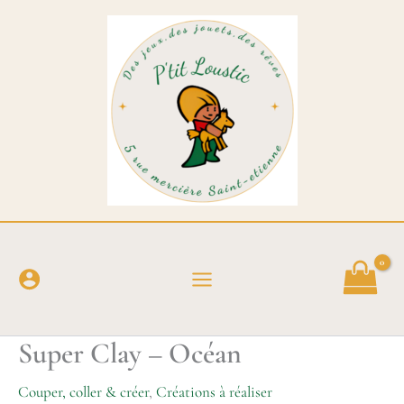
Aller
au
contenu
Super Clay – Océan
Couper, coller & créer
,
Créations à réaliser