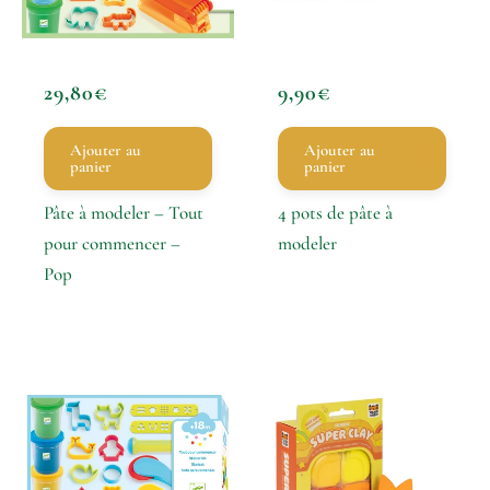
29,80
€
9,90
€
Ajouter au
Ajouter au
panier
panier
Pâte à modeler – Tout
4 pots de pâte à
pour commencer –
modeler
Pop