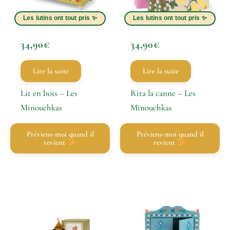
34,90
€
34,90
€
Lire la suite
Lire la suite
Lit en bois – Les
Rita la canne – Les
Minouchkas
Minouchkas
Préviens-moi quand il
Préviens-moi quand il
revient
revient