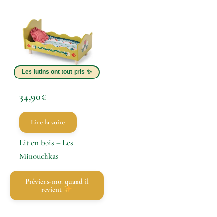
34,90
€
Lire la suite
Lit en bois – Les
Minouchkas
Préviens-moi quand il
revient