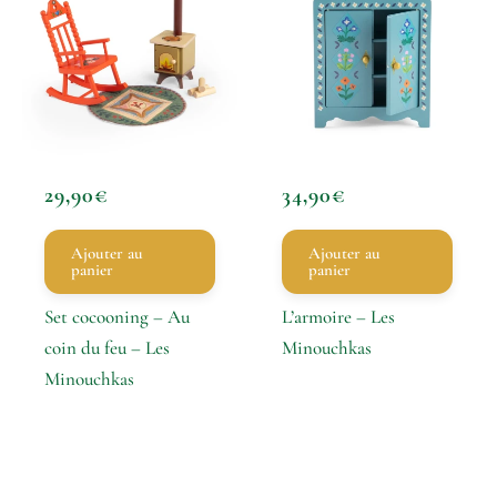
29,90
€
34,90
€
Ajouter au
Ajouter au
panier
panier
Set cocooning – Au
L’armoire – Les
coin du feu – Les
Minouchkas
Minouchkas