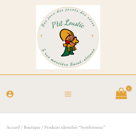
Aller
au
contenu
Accueil
/
Boutique
/ Produits identifiés “Synthétiseur”