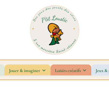
Jouer & imaginer
Loisirs créatifs
Jeux & 