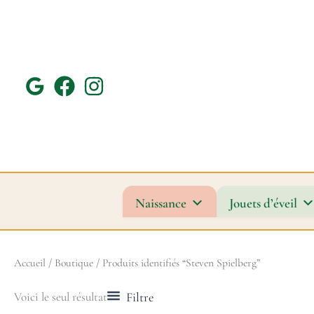
Aller
au
contenu
Naissance
Jouets d’éveil
Accueil
/
Boutique
/ Produits identifiés “Steven Spielberg”
Filtre
Voici le seul résultat