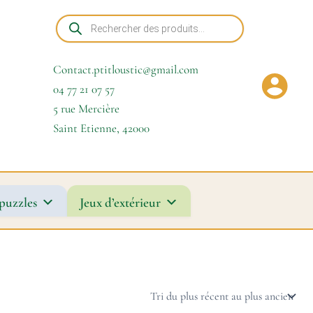
Recherche
de
produits
Contact.ptitloustic@gmail.com
04 77 21 07 57
5 rue Mercière
Saint Etienne
,
42000
puzzles
Jeux d’extérieur