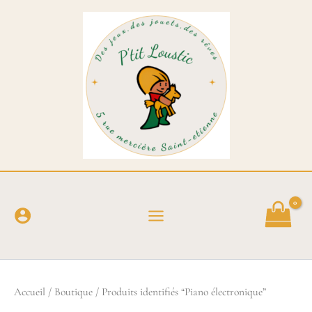
Aller
au
contenu
Accueil
/
Boutique
/ Produits identifiés “Piano électronique”