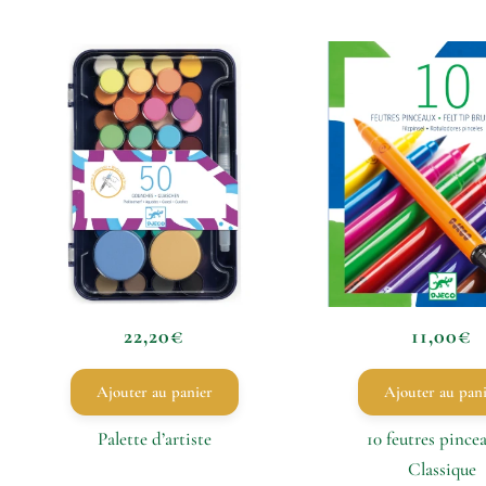
22,20
€
11,00
€
Ajouter au panier
Ajouter au pan
Palette d’artiste
10 feutres pince
Classique