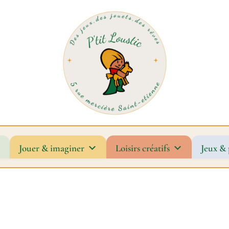
Jouer & imaginer
Loisirs créatifs
Jeux & 