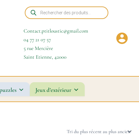
Recherche
de
produits
Contact.ptitloustic@gmail.com
04 77 21 07 57
5 rue Mercière
Saint Etienne
,
42000
puzzles
Jeux d’extérieur