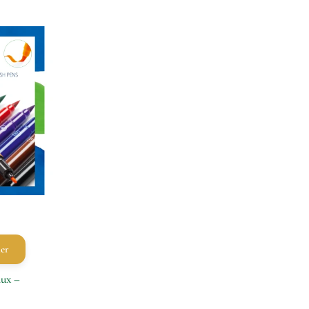
ier
aux –