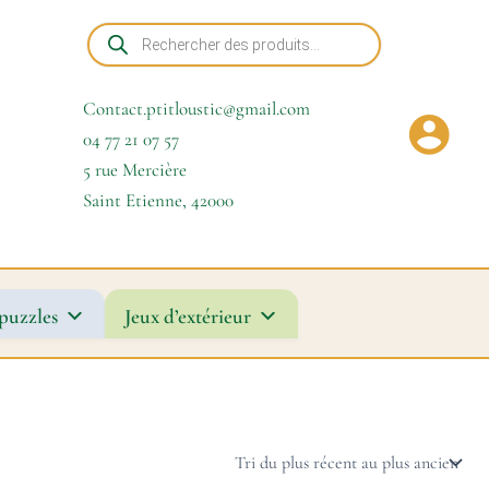
Recherche
de
produits
Contact.ptitloustic@gmail.com
04 77 21 07 57
5 rue Mercière
Saint Etienne
,
42000
puzzles
Jeux d’extérieur