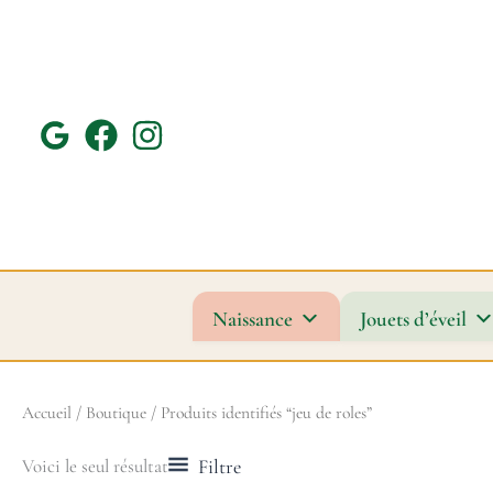
Aller
au
contenu
Naissance
Jouets d’éveil
Accueil
/
Boutique
/ Produits identifiés “jeu de roles”
Filtre
Voici le seul résultat