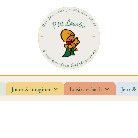
Jouer & imaginer
Loisirs créatifs
Jeux & 