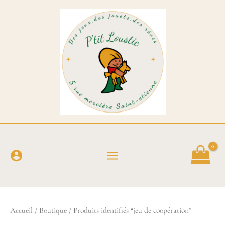
Aller
au
contenu
Accueil
/
Boutique
/ Produits identifiés “jeu de coopération”