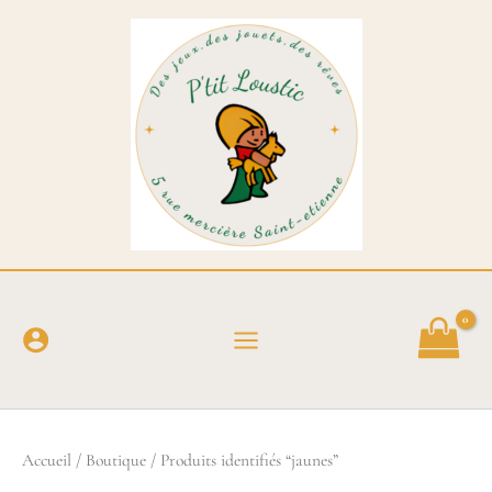
Aller
au
contenu
Accueil
/
Boutique
/ Produits identifiés “jaunes”