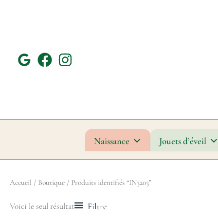
Aller
au
contenu
Naissance
Jouets d’éveil
Accueil
/
Boutique
/ Produits identifiés “IN3203”
Filtre
Voici le seul résultat