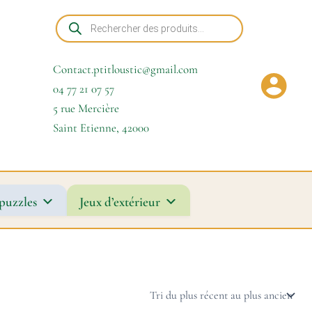
Recherche
de
produits
Contact.ptitloustic@gmail.com
04 77 21 07 57
5 rue Mercière
Saint Etienne
,
42000
puzzles
Jeux d’extérieur