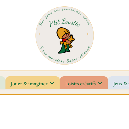
Jouer & imaginer
Loisirs créatifs
Jeux & 