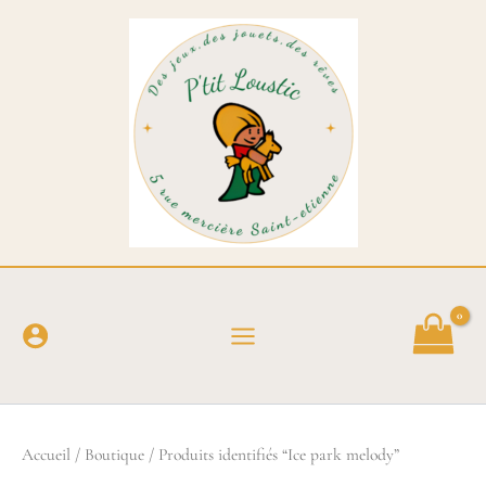
Aller
au
contenu
Accueil
/
Boutique
/ Produits identifiés “Ice park melody”