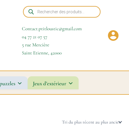
Recherche
de
produits
Contact.ptitloustic@gmail.com
04 77 21 07 57
5 rue Mercière
Saint Etienne
,
42000
puzzles
Jeux d’extérieur