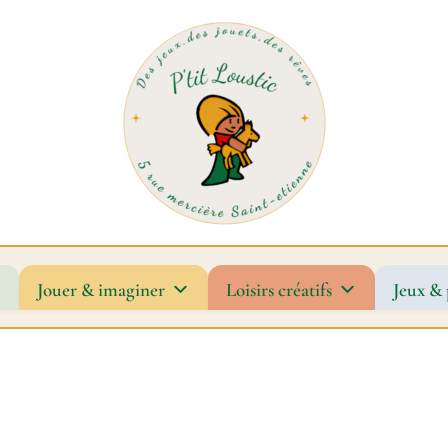
Jouer & imaginer
Loisirs créatifs
Jeux & 