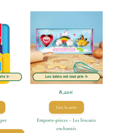
8,20
€
Lire la suite
uper
Emporte-pièces – Les biscuits
enchantés