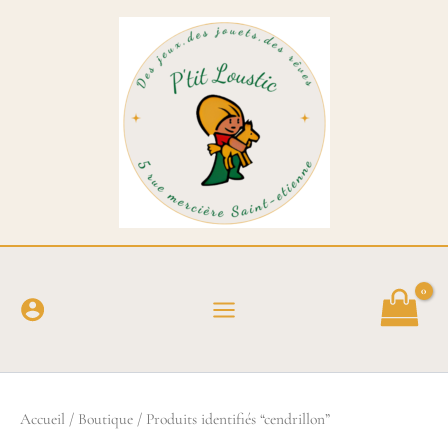
Trié
Aller
du
au
plus
récent
contenu
au
plus
ancien
Accueil
/
Boutique
/ Produits identifiés “cendrillon”