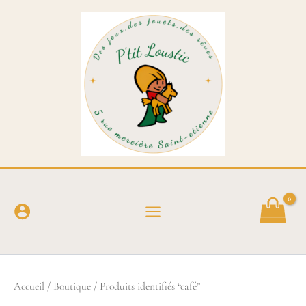
Aller
au
contenu
Accueil
/
Boutique
/ Produits identifiés “café”