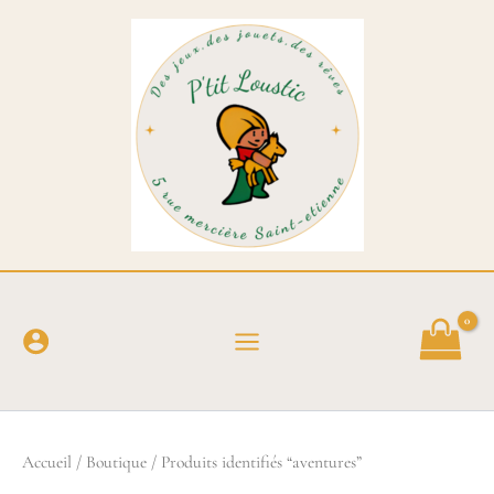
Aller
au
contenu
Accueil
/
Boutique
/ Produits identifiés “aventures”