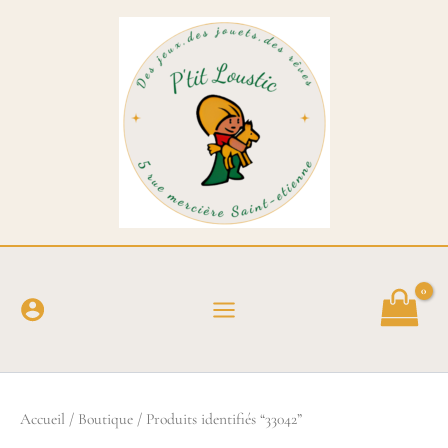
Aller
au
contenu
Accueil
/
Boutique
/ Produits identifiés “33042”