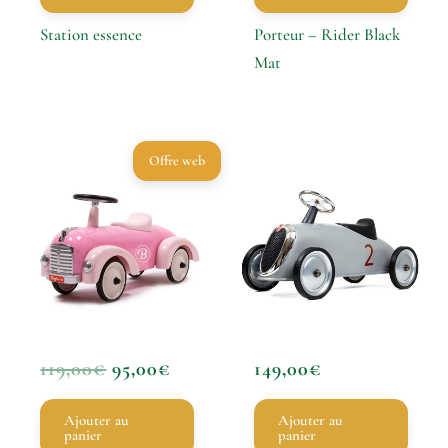
Station essence
Porteur – Rider Black
Mat
Le
Le
Offre web
Prix
Prix
Initial
Actuel
Était :
Est :
119,00€.
95,00€.
119,00
€
95,00
€
149,00
€
Ajouter au
Ajouter au
panier
panier