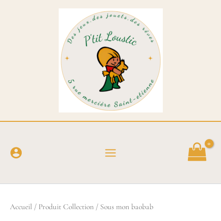
Trié
Aller
du
au
plus
récent
contenu
au
plus
ancien
Accueil
/ Produit Collection / Sous mon baobab