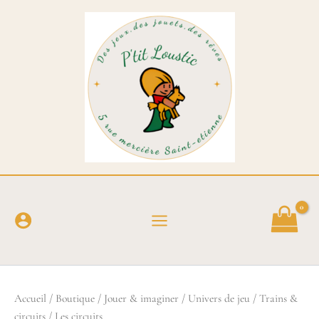
Trié
Aller
du
au
plus
récent
contenu
au
plus
ancien
Accueil
/
Boutique
/
Jouer & imaginer
/
Univers de jeu
/
Trains &
circuits
/ Les circuits