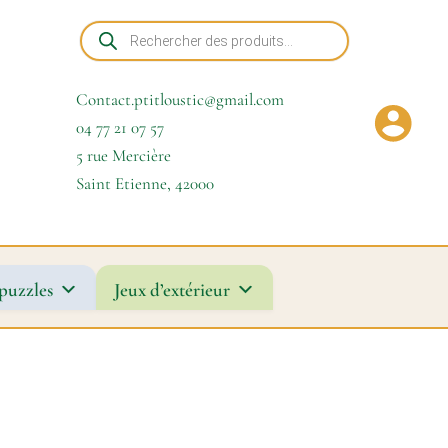
Recherche
de
produits
Contact.ptitloustic@gmail.com
04 77 21 07 57
5 rue Mercière
Saint Etienne
,
42000
puzzles
Jeux d’extérieur