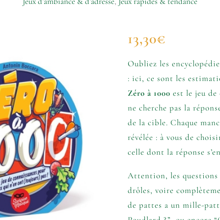
Jeux d’ambiance & d’adresse
,
Jeux rapides & tendance
quantité
13,30
€
de
Zéro
à
Oubliez les encyclopédies
1000
: ici, ce sont les estima
Zéro à 1000
est le jeu de
ne cherche pas la répons
de la cible. Chaque manc
révélée : à vous de chois
celle dont la réponse s’e
Attention, les questions
drôles, voire complètem
de pattes a un mille-pat
Poudlard ?”, ou encore “Q