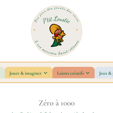
Jouer & imaginer
Loisirs créatifs
Jeux & 
Zéro à 1000