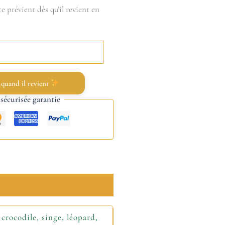
e prévient dès qu’il revient en
 quand il revient
écurisée garantie
 crocodile, singe, léopard,