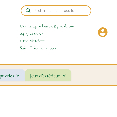
Recherche
de
produits
Contact.ptitloustic@gmail.com
04 77 21 07 57
5 rue Mercière
Saint Etienne
,
42000
puzzles
Jeux d’extérieur