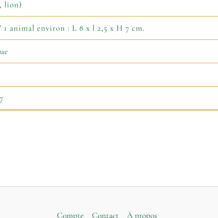
 lion)
 1 animal environ : L 8 x l 2,5 x H 7 cm.
que
7
Compte
Contact
À propos