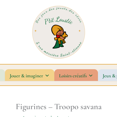
Jouer & imaginer
Loisirs créatifs
Jeux & 
Figurines – Troopo savana