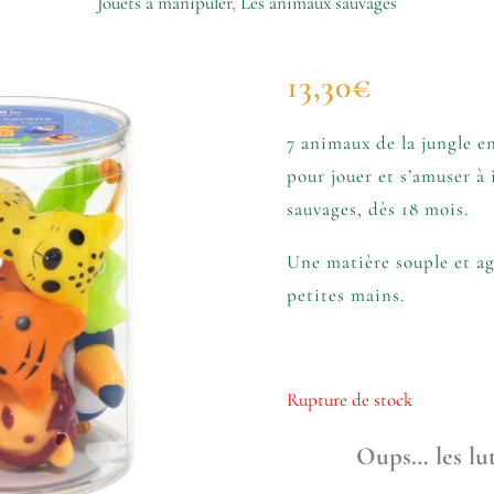
Jouets à manipuler
,
Les animaux sauvages
13,30
€
7 animaux de la jungle en
pour jouer et s’amuser à 
sauvages, dès 18 mois.
Une matière souple et ag
petites mains.
Rupture de stock
Oups… les lut