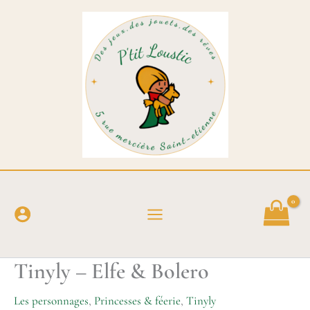
Aller
au
contenu
Tinyly – Elfe & Bolero
Les personnages
,
Princesses & féerie
,
Tinyly