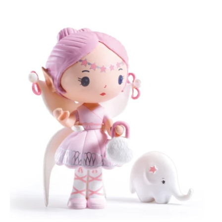
quantité
de
Tinyly
–
Elfe
&
Bolero