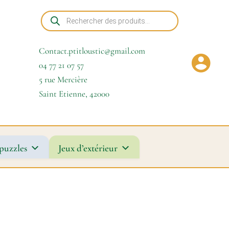
Recherche
de
produits
Contact.ptitloustic@gmail.com
04 77 21 07 57
5 rue Mercière
Saint Etienne
,
42000
puzzles
Jeux d’extérieur