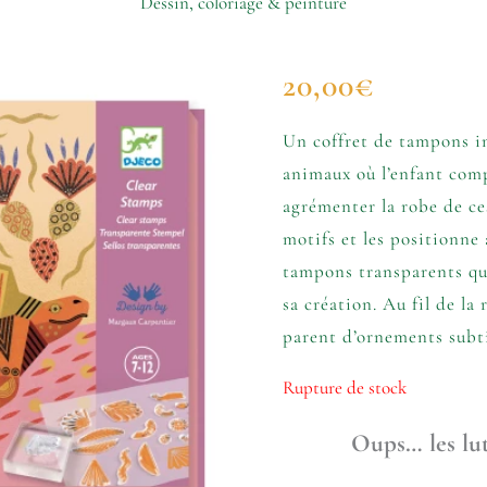
Dessin, coloriage & peinture
20,00
€
Un coffret de tampons in
animaux où l’enfant com
agrémenter la robe de ces
motifs et les positionne
tampons transparents qu
sa création. Au fil de la 
parent d’ornements subti
Rupture de stock
Oups… les lut