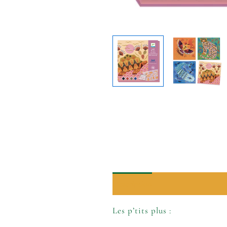
Description
Informations comp
Les p’tits plus :