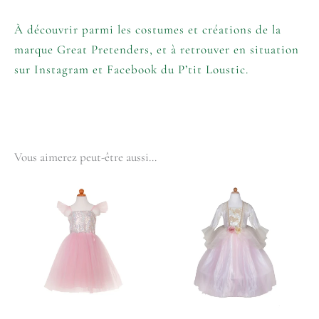
À découvrir parmi les costumes et créations de la
marque
Great Pretenders
, et à retrouver en situation
sur
Instagram
et
Facebook
du P’tit Loustic.
Vous aimerez peut-être aussi…
Plage
Ce
De
produit
Prix :
a
34,80€
plusieurs
À
variations.
43,00€
Les
options