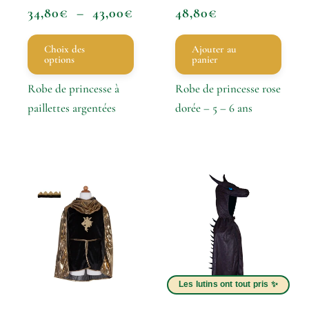
peuvent
34,80
€
–
43,00
€
48,80
€
être
choisies
Choix des
Ajouter au
options
panier
sur
la
Robe de princesse à
Robe de princesse rose
page
paillettes argentées
dorée – 5 – 6 ans
du
produit