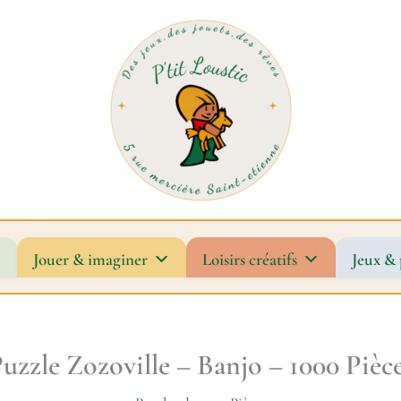
Jouer & imaginer
Loisirs créatifs
Jeux & 
uzzle Zozoville – Banjo – 1000 Pièc