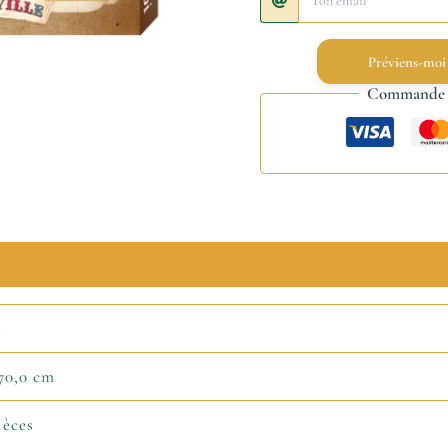
Préviens-moi
Commande s
n
 70,0 cm
ièces