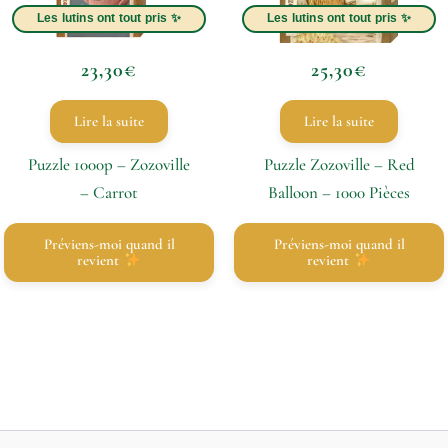
23,30
€
25,30
€
Lire la suite
Lire la suite
Puzzle 1000p – Zozoville
Puzzle Zozoville – Red
– Carrot
Balloon – 1000 Pièces
Préviens-moi quand il
Préviens-moi quand il
revient
revient