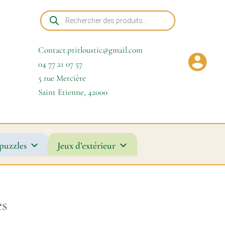
Recherche
de
produits
Contact.ptitloustic@gmail.com
04 77 21 07 57
5 rue Mercière
Saint Etienne
,
42000
puzzles
Jeux d’extérieur
es