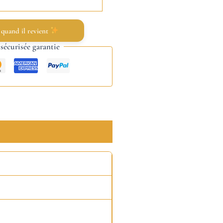
 quand il revient
écurisée garantie