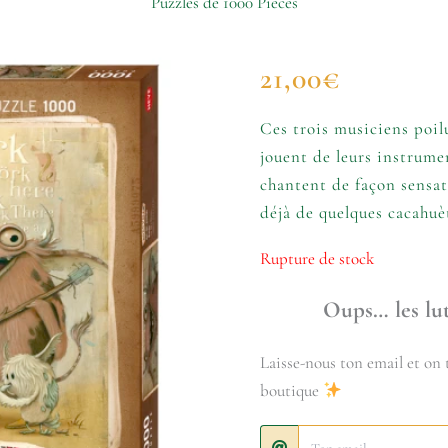
Puzzles de 1000 Pièces
21,00
€
Ces trois musiciens poi
jouent de leurs instrumen
chantent de façon sensati
déjà de quelques cacahuèt
Rupture de stock
Oups… les lut
Laisse-nous ton email et on t
boutique