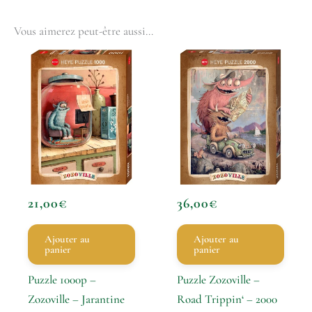
Vous aimerez peut-être aussi…
21,00
€
36,00
€
Ajouter au
Ajouter au
panier
panier
Puzzle 1000p –
Puzzle Zozoville –
Zozoville – Jarantine
Road Trippin‘ – 2000