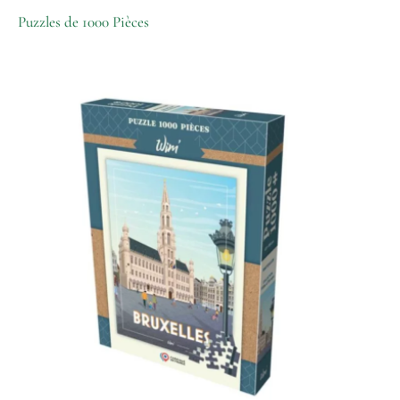
Puzzles de 1000 Pièces
quantité
de
Puzzle
Wim'
-
Bruxelles
-
1000
Pièces