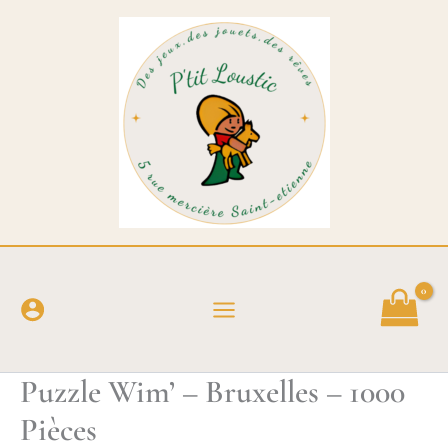
Aller
au
contenu
Puzzle Wim’ – Bruxelles – 1000
Pièces