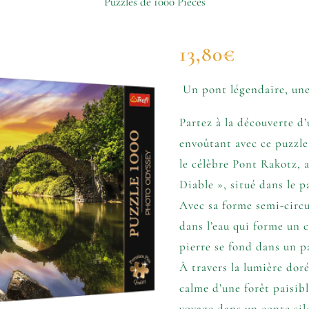
Puzzles de 1000 Pièces
13,80
€
Un pont légendaire, une
Partez à la découverte d’
envoûtant avec ce puzzle
le célèbre Pont Rakotz, 
Diable », situé dans le 
Avec sa forme semi-circul
dans l’eau qui forme un 
pierre se fond dans un p
À travers la lumière doré
calme d’une forêt paisib
voyage dans un conte sil