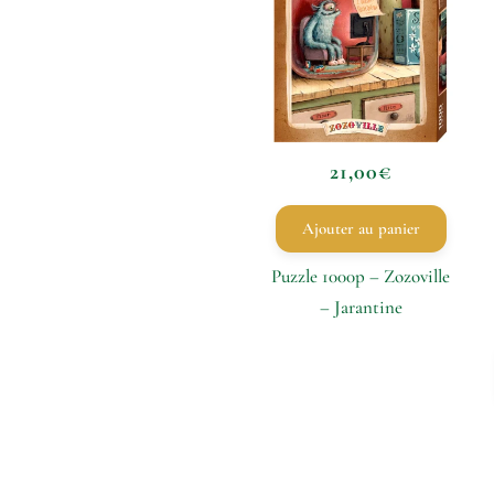
21,00
€
Ajouter au panier
Puzzle 1000p – Zozoville
– Jarantine