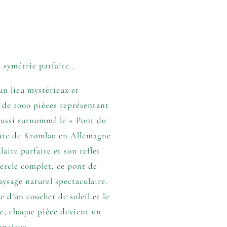
 symétrie parfaite…
un lieu mystérieux et
 de 1000 pièces représentant
aussi surnommé le « Pont du
parc de Kromlau en Allemagne.
aire parfaite et son reflet
cercle complet, ce pont de
aysage naturel spectaculaire.
e d’un coucher de soleil et le
le, chaque pièce devient un
encieux.