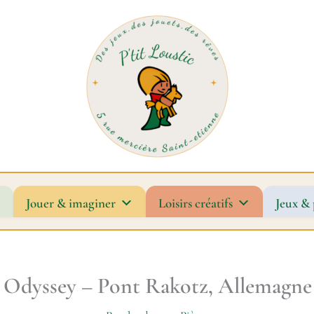
Jouer & imaginer
Loisirs créatifs
Jeux & 
 Odyssey – Pont Rakotz, Allemagne 