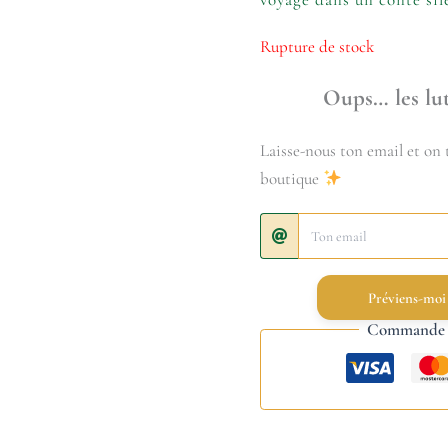
Rupture de stock
Oups… les lut
Laisse-nous ton email et on t
boutique
Préviens-moi
Commande s