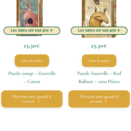
23,30
€
25,30
€
Lire la suite
Lire la suite
Puzzle 1000p – Zozoville
Puzzle Zozoville – Red
– Carrot
Balloon – 1000 Pièces
Préviens-moi quand il
Préviens-moi quand il
revient
revient