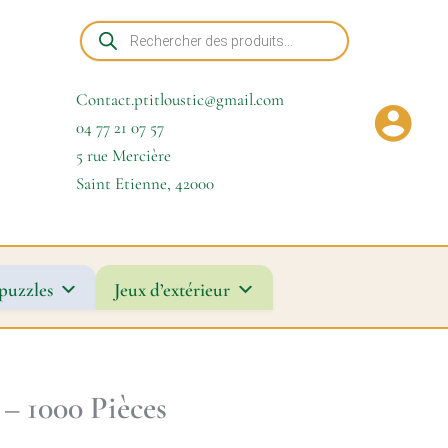
Recherche
de
produits
Contact.ptitloustic@gmail.com
04 77 21 07 57
5 rue Mercière
Saint Etienne
,
42000
puzzles
Jeux d’extérieur
– 1000 Pièces