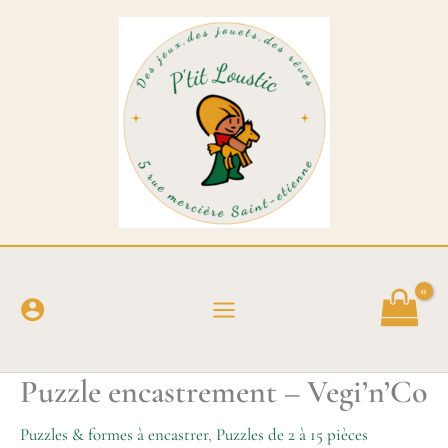
Aller
au
contenu
Puzzle encastrement – Vegi’n’Co
Puzzles & formes à encastrer
,
Puzzles de 2 à 15 pièces