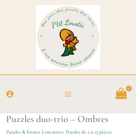
Aller
au
contenu
Puzzles duo-trio – Ombres
Puzzles & formes à encastrer
,
Puzzles de 2 à 15 pièces