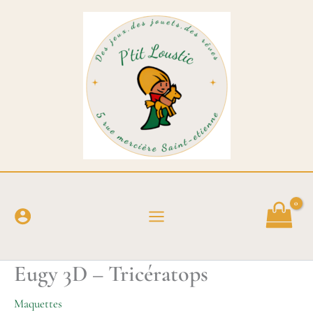
Aller
au
contenu
Eugy 3D – Tricératops
Maquettes