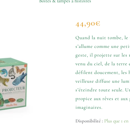
Boîtes & lampes à histoires
quantité
44,90
€
de
Projecteur
des
Quand la nuit tombe, le
animaux
s’allume comme une peti
-
Tout
geste, il projette sur le
autour
venu du ciel, de la terre
du
monde
défilent doucement, les h
veilleuse diffuse une lum
s’éteindre toute seule. U
propice aux rêves et aux
imaginaires.
Disponibilité :
Plus que 1 en