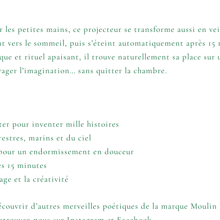
 les petites mains, ce projecteur se transforme aussi en vei
t vers le sommeil, puis s’éteint automatiquement après 15 
dique et rituel apaisant, il trouve naturellement sa place sur
oyager l’imagination… sans quitter la chambre.
ter pour inventer mille histoires
restres, marins et du ciel
e pour un endormissement en douceur
ès 15 minutes
age et la créativité
écouvrir d’autres merveilles poétiques de la marque
Moulin 
retrouvez-nous sur
Instagram
et
Facebook
.