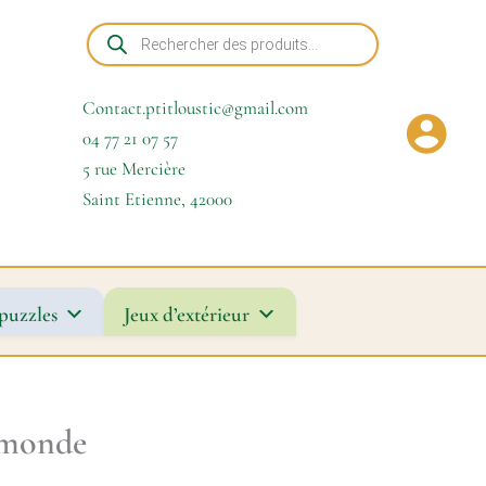
Recherche
de
produits
Contact.ptitloustic@gmail.com
04 77 21 07 57
5 rue Mercière
Saint Etienne
,
42000
puzzles
Jeux d’extérieur
 monde