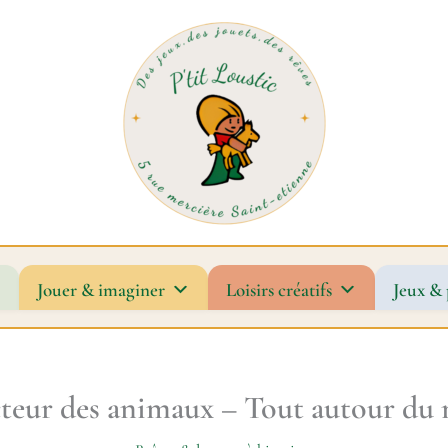
Jouer & imaginer
Loisirs créatifs
Jeux & 
cteur des animaux – Tout autour du