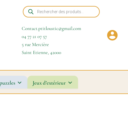
Recherche
de
produits
Contact.ptitloustic@gmail.com
04 77 21 07 57
5 rue Mercière
Saint Etienne
,
42000
puzzles
Jeux d’extérieur