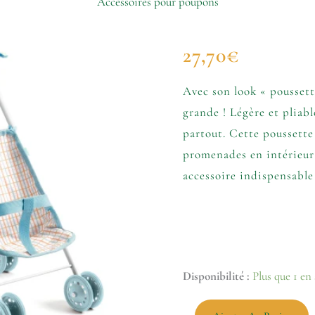
Accessoires pour poupons
quantité
27,70
€
de
Pomea
-
Avec son look « poussette
Poussette
grande ! Légère et pliabl
métal
-
partout. Cette poussette
44
promenades en intérieur
cm
accessoire indispensabl
Disponibilité :
Plus que 1 en