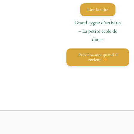
Lire la suite
Grand cygne d’activités
– La petite école de
danse
Préviens-moi quand il
revient