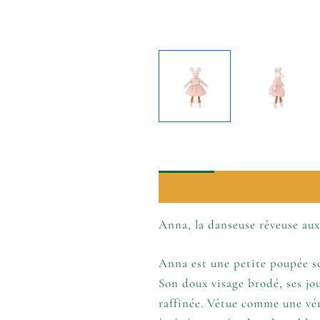
Description
Informations comp
Anna, la danseuse rêveuse aux
Anna est une petite poupée so
Son doux visage brodé, ses jo
raffinée. Vêtue comme une véri