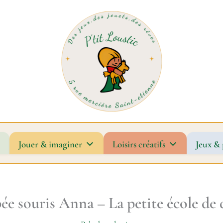
Jouer & imaginer
Loisirs créatifs
Jeux & 
ée souris Anna – La petite école de 