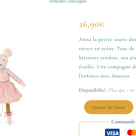
Peluches classiques
quantité
26,90
€
de
Poupée
souris
Anna la petite souris dan
Anna
entrer en scène. Tout de 
-
La
histoires tendres, aux je
petite
étoilés. Une compagne d
école
de
l’enfance avec douceur.
danse
Disponibilité :
Plus que 1 en
Ajouter Au Panier
Commande s