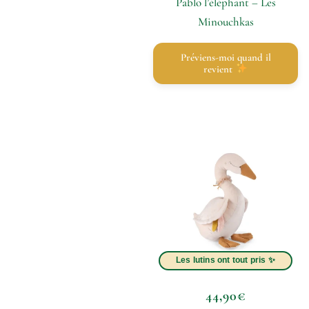
Pablo l’éléphant – Les
Minouchkas
Préviens-moi quand il
revient
44,90
€