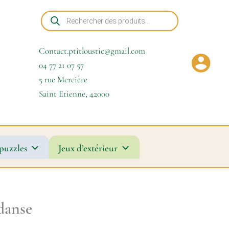
Recherche
de
produits
Contact.ptitloustic@gmail.com
04 77 21 07 57
5 rue Mercière
Saint Etienne
,
42000
puzzles
Jeux d’extérieur
danse