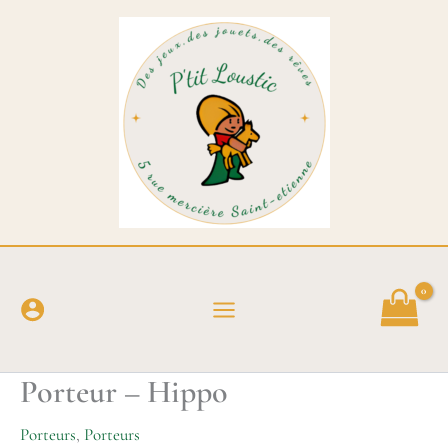
Aller
au
contenu
Porteur – Hippo
Porteurs
,
Porteurs