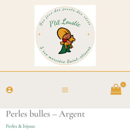
Aller
au
contenu
Perles bulles – Argent
Perles & bijoux