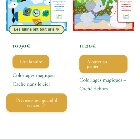
10,90
€
11,20
€
Lire la suite
Ajouter au
panier
Coloriages magiques –
Coloriages magiques –
Caché dans le ciel
Caché dehors
Préviens-moi quand il
revient