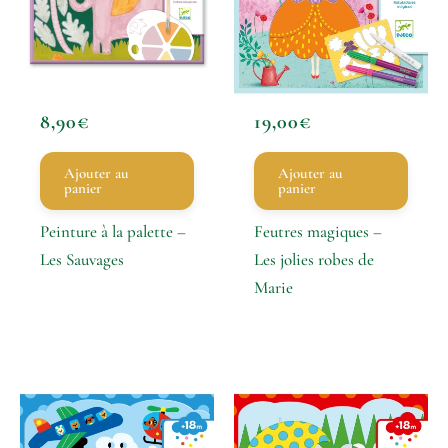
8,90
€
19,00
€
Ajouter au
Ajouter au
panier
panier
Peinture à la palette –
Feutres magiques –
Les Sauvages
Les jolies robes de
Marie