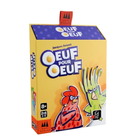
quantité
de
Oeuf
Pour
Oeuf