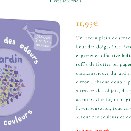
Livres sensoriels
11,95
€
Un jardin plein de senteu
bout des doigts ! Ce liv
expérience olfactive ludiq
suffit de frotter les pag
emblématiques du jardin.
citron… chaque double-pa
à travers des objets, de
assortis. Une façon orig
l’éveil sensoriel, tout en
autour des couleurs et de
Rupture de stock