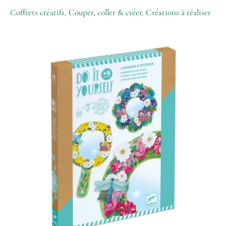
Coffrets créatifs
,
Couper, coller & créer
,
Créations à réaliser
quantité
de
DIY
-
Miroirs
à
décorer
-
Douceur
florale