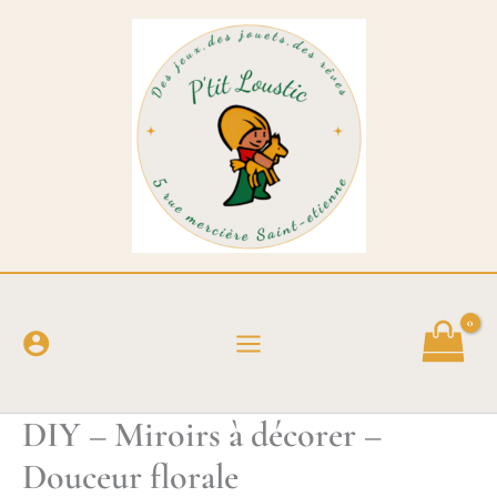
Aller
au
contenu
DIY – Miroirs à décorer –
Douceur florale