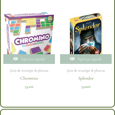
Aperçu rapide
Aperçu rapide
Jeux de stratégie & plateau
Jeux de stratégie & plateau
Chromino
Splendor
33,10
€
35,00
€