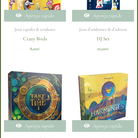
Aperçu rapide
Aperçu rapide
Jeux rapides & tendance
Jeux d’ambiance & d’adresse
Crazy Birds
DJ Set
8,00
€
20,00
€
Aperçu rapide
Aperçu rapide