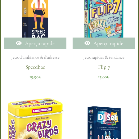
Aperçu rapide
Aperçu rapide
Jeux d’ambiance & d’adresse
Jeux rapides & tendance
Speedbac
Flip 7
19,90
€
15,00
€