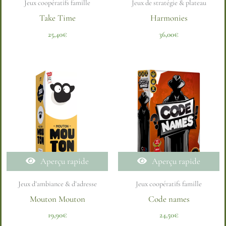
Jeux coopératifs famille
Jeux de stratégie & plateau
Take Time
Harmonies
25,40
€
36,00
€
Aperçu rapide
Aperçu rapide
Jeux d’ambiance & d’adresse
Jeux coopératifs famille
Mouton Mouton
Code names
19,90
€
24,50
€